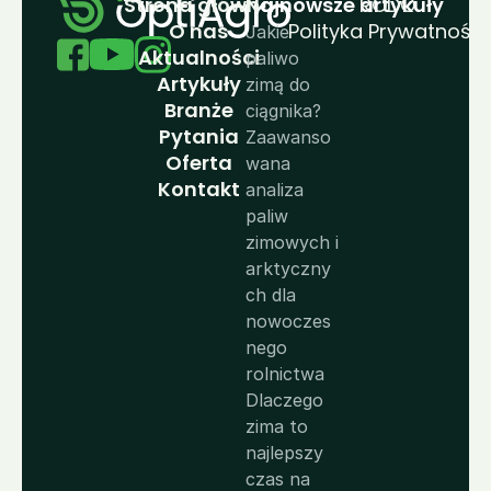
Strona główna
N
ajnowsze artykuły
RODO
O nas
Polityka Prywatności
Jakie 
Aktualności
paliwo 
Artykuły
zimą do 
Branże
ciągnika? 
Pytania
Zaawanso
Oferta
wana 
Kontakt
analiza 
paliw 
zimowych i 
arktyczny
ch dla 
nowoczes
nego 
rolnictwa
Dlaczego 
zima to 
najlepszy 
czas na 