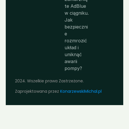
te AdBlue 
w ciągniku. 
Jak 
bezpieczni
e 
rozmrozić 
układ i 
uniknąć 
awarii 
pompy?
2024. Wszelkie prawa Zastrzeżone. 
Zaprojektowana przez 
KonarzewskiMichal.pl