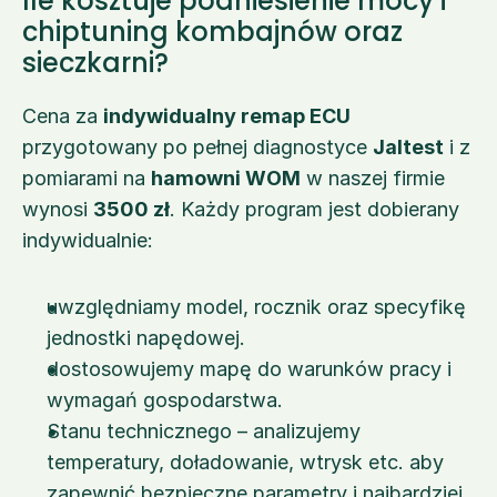
Ile kosztuje podniesienie mocy i 
chiptuning kombajnów oraz 
sieczkarni?
Cena za 
indywidualny remap ECU
przygotowany po pełnej diagnostyce 
Jaltest
 i z 
pomiarami na 
hamowni WOM
 w naszej firmie 
wynosi 
3500 zł
. Każdy program jest dobierany 
indywidualnie:
uwzględniamy model, rocznik oraz specyfikę 
jednostki napędowej.
dostosowujemy mapę do warunków pracy i 
wymagań gospodarstwa.
Stanu technicznego – analizujemy 
temperatury, doładowanie, wtrysk etc. aby 
zapewnić bezpieczne parametry i najbardziej 