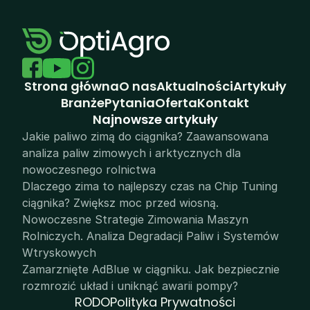
Strona główna
O nas
Aktualności
Artykuły
Branże
Pytania
Oferta
Kontakt
N
ajnowsze artykuły
Jakie paliwo zimą do ciągnika? Zaawansowana 
analiza paliw zimowych i arktycznych dla 
nowoczesnego rolnictwa
Dlaczego zima to najlepszy czas na Chip Tuning 
ciągnika? Zwiększ moc przed wiosną.
Nowoczesne Strategie Zimowania Maszyn 
Rolniczych. Analiza Degradacji Paliw i Systemów 
Wtryskowych
Zamarznięte AdBlue w ciągniku. Jak bezpiecznie 
rozmrozić układ i uniknąć awarii pompy?
RODO
Polityka Prywatności