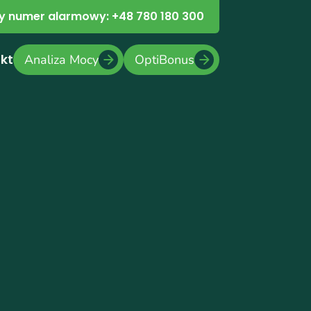
 numer alarmowy: +48 780 180 300
kt
Analiza Mocy
OptiBonus