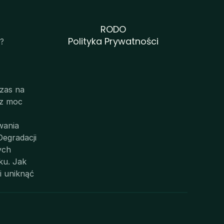
RODO
Polityka Prywatności
? 
zas na 
z moc 
ania 
egradacji 
ych
u. Jak 
 uniknąć 