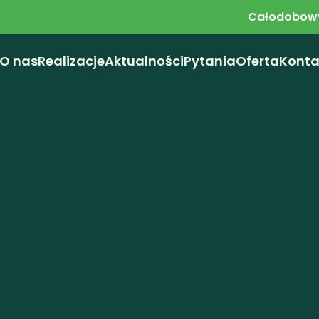
Całodobowy
O nas
Realizacje
Aktualności
Pytania
Oferta
Konta