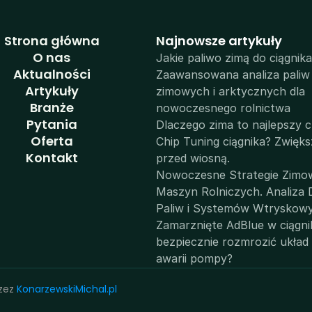
Strona główna
N
ajnowsze artykuły
O nas
Jakie paliwo zimą do ciągnika
Aktualności
Zaawansowana analiza paliw 
Artykuły
zimowych i arktycznych dla 
Branże
nowoczesnego rolnictwa
Pytania
Dlaczego zima to najlepszy c
Oferta
Chip Tuning ciągnika? Zwięks
Kontakt
przed wiosną.
Nowoczesne Strategie Zimow
Maszyn Rolniczych. Analiza D
Paliw i Systemów Wtryskow
Zamarznięte AdBlue w ciągnik
bezpiecznie rozmrozić układ i
awarii pompy?
zez 
KonarzewskiMichal.pl