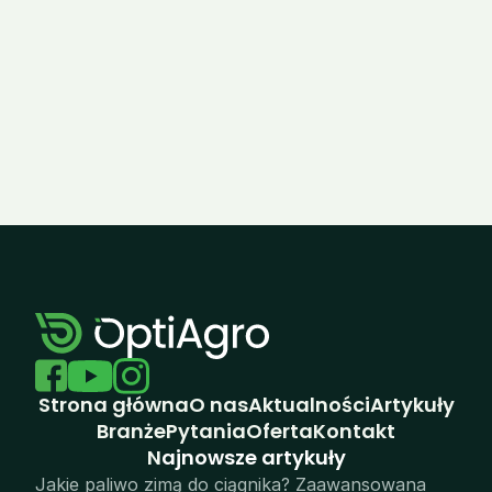
Ropa 
Deere 
Tiger 6S
8RX 410
Zobacz wszystkie realizacje
Strona główna
O nas
Aktualności
Artykuły
Branże
Pytania
Oferta
Kontakt
N
ajnowsze artykuły
Jakie paliwo zimą do ciągnika? Zaawansowana 