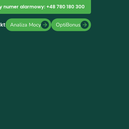
 numer alarmowy: +48 780 180 300
kt
Analiza Mocy
OptiBonus