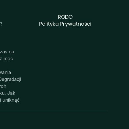
RODO
Polityka Prywatności
? 
zas na 
z moc 
ania 
egradacji 
ych
u. Jak 
 uniknąć 