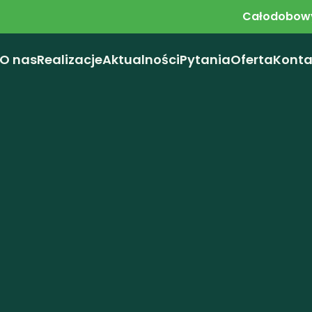
Całodobowy
O nas
Realizacje
Aktualności
Pytania
Oferta
Konta