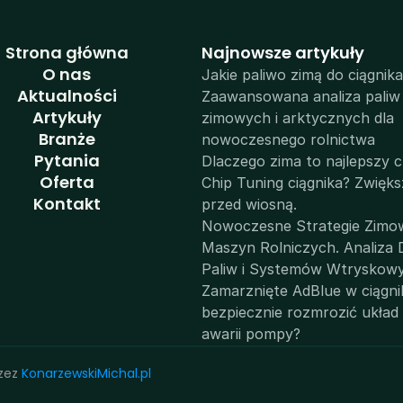
Strona główna
N
ajnowsze artykuły
O nas
Jakie paliwo zimą do ciągnika
Aktualności
Zaawansowana analiza paliw 
Artykuły
zimowych i arktycznych dla 
Branże
nowoczesnego rolnictwa
Pytania
Dlaczego zima to najlepszy c
Oferta
Chip Tuning ciągnika? Zwięks
Kontakt
przed wiosną.
Nowoczesne Strategie Zimow
Maszyn Rolniczych. Analiza D
Paliw i Systemów Wtryskow
Zamarznięte AdBlue w ciągnik
bezpiecznie rozmrozić układ i
awarii pompy?
zez 
KonarzewskiMichal.pl