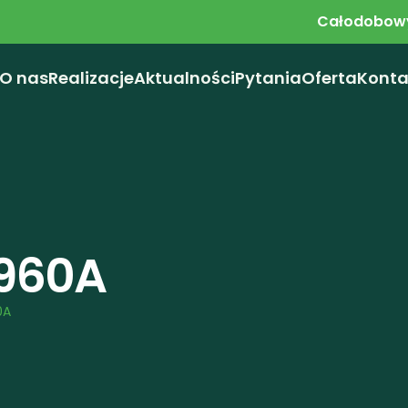
Całodobowy
O nas
Realizacje
Aktualności
Pytania
Oferta
Konta
960A
0A