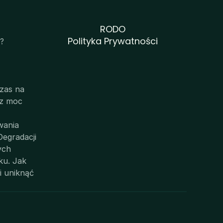
RODO
Polityka Prywatności
? 
zas na 
z moc 
ania 
egradacji 
ych
u. Jak 
 uniknąć 