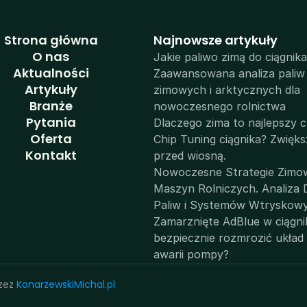
Strona główna
N
ajnowsze artykuły
O nas
Jakie paliwo zimą do ciągnika
Aktualności
Zaawansowana analiza paliw 
Artykuły
zimowych i arktycznych dla 
Branże
nowoczesnego rolnictwa
Pytania
Dlaczego zima to najlepszy c
Oferta
Chip Tuning ciągnika? Zwięks
Kontakt
przed wiosną.
Nowoczesne Strategie Zimow
Maszyn Rolniczych. Analiza D
Paliw i Systemów Wtryskow
Zamarznięte AdBlue w ciągnik
bezpiecznie rozmrozić układ i
awarii pompy?
zez 
KonarzewskiMichal.pl