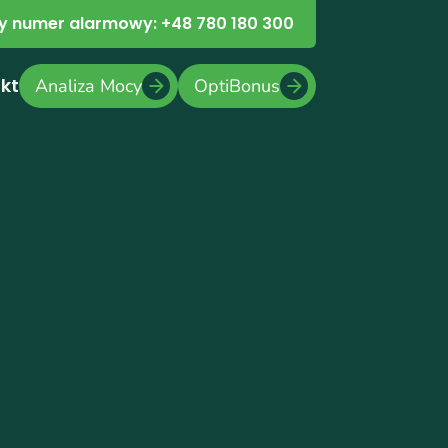
 numer alarmowy: +48 780 180 300
kt
Analiza Mocy
OptiBonus