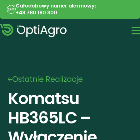
Całodobowy numer alarmowy:
+48 780 180 300
Ostatnie Realizacje
Komatsu 
HB365LC – 
Wyłączenie 