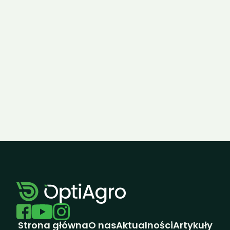
125
5125
John 
Ropa 
Deere 
Tiger 6S
8RX 410
Zobacz wszystkie realizacje
Strona główna
O nas
Aktualności
Artykuły