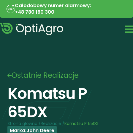
Całodobowy numer alarmowy:
+48 780 180 300
Ostatnie Realizacje
Komatsu P 
65DX
Strona główna /
Realizacje /
Komatsu P 65DX
Marka:
John Deere