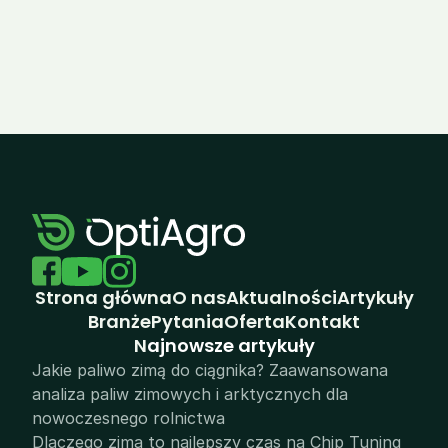
Zobacz wszystkie realizacje
Strona główna
O nas
Aktualności
Artykuły
Branże
Pytania
Oferta
Kontakt
N
ajnowsze artykuły
Jakie paliwo zimą do ciągnika? Zaawansowana 
analiza paliw zimowych i arktycznych dla 
nowoczesnego rolnictwa
Dlaczego zima to najlepszy czas na Chip Tuning 