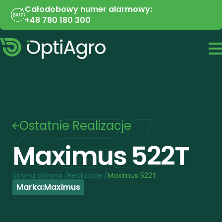
Całodobowy numer alarmowy:
+48 780 180 300
Ostatnie Realizacje
Maximus 522T
Strona główna /
Realizacje /
Maximus 522T
Marka:
Maximus