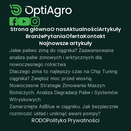
Strona główna
O nas
Aktualności
Artykuły
Branże
Pytania
Oferta
Kontakt
N
ajnowsze artykuły
Jakie paliwo zimą do ciągnika? Zaawansowana 
analiza paliw zimowych i arktycznych dla 
nowoczesnego rolnictwa
Dlaczego zima to najlepszy czas na Chip Tuning 
ciągnika? Zwiększ moc przed wiosną.
Nowoczesne Strategie Zimowania Maszyn 
Rolniczych. Analiza Degradacji Paliw i Systemów 
Wtryskowych
Zamarznięte AdBlue w ciągniku. Jak bezpiecznie 
rozmrozić układ i uniknąć awarii pompy?
RODO
Polityka Prywatności