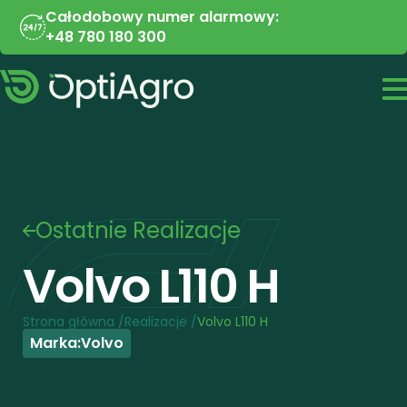
Całodobowy numer alarmowy:
+48 780 180 300
Ostatnie Realizacje
Volvo L110 H
Strona główna /
Realizacje /
Volvo L110 H
Marka:
Volvo