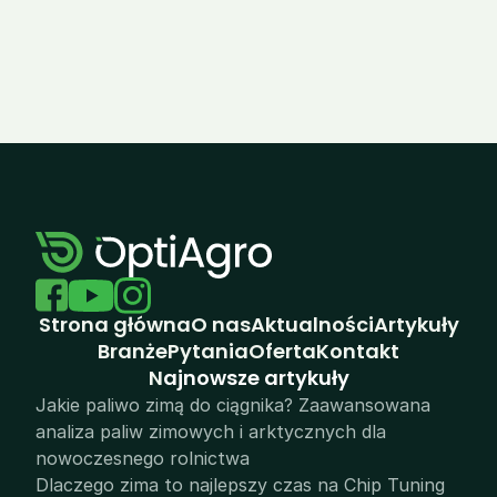
Zobacz wszystkie realizacje
Strona główna
O nas
Aktualności
Artykuły
Branże
Pytania
Oferta
Kontakt
N
ajnowsze artykuły
Jakie paliwo zimą do ciągnika? Zaawansowana 
analiza paliw zimowych i arktycznych dla 
nowoczesnego rolnictwa
Dlaczego zima to najlepszy czas na Chip Tuning 