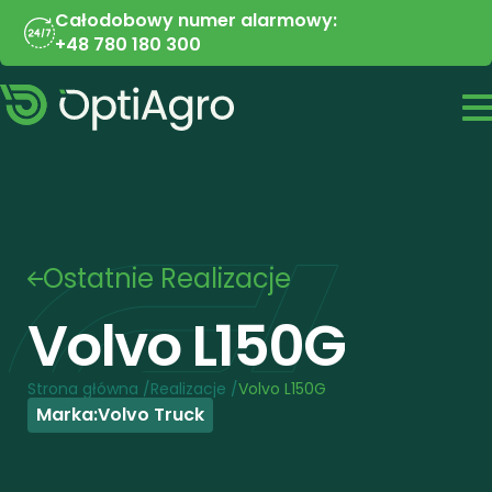
Całodobowy numer alarmowy:
+48 780 180 300
Ostatnie Realizacje
Volvo L150G 
Strona główna /
Realizacje /
Volvo L150G 
Marka:
Volvo Truck