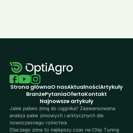
Zobacz wszystkie realizacje
Strona główna
O nas
Aktualności
Artykuły
Branże
Pytania
Oferta
Kontakt
N
ajnowsze artykuły
Jakie paliwo zimą do ciągnika? Zaawansowana 
analiza paliw zimowych i arktycznych dla 
nowoczesnego rolnictwa
Dlaczego zima to najlepszy czas na Chip Tuning 