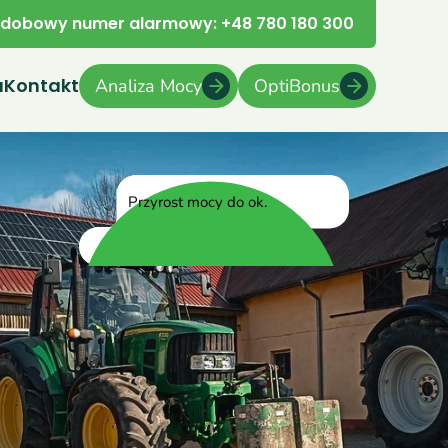
dobowy numer alarmowy: +48 780 180 300
a
Kontakt
Analiza Mocy
OptiBonus
20%
Przyrost mocy do ok.