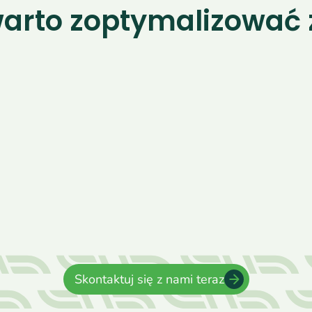
arto zoptymalizować
02.
Mniej przestojów w 
sezonie
Każdy przestój maszyny w sezonie to 
realne ryzyko strat, opóźnień i problemów 
z pogodą. Działamy szybko, przyjeżdżamy, 
diagnozujemy i 
rozwiązujemy problem na 
miejscu, abyś mógł wrócić do pracy w 
ciągu godzin
, a nie kilku dni.
Skontaktuj się z nami teraz