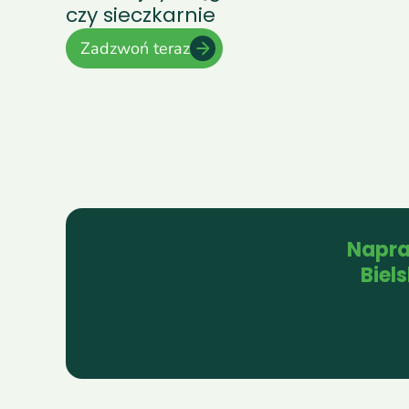
czy sieczkarnie
Zadzwoń teraz
Napra
Biel
Bielsk Podlaski
Kleszczele