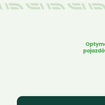
Optyma
pojazdó
Amazone
Atlas
Atlas-Copco
Ber