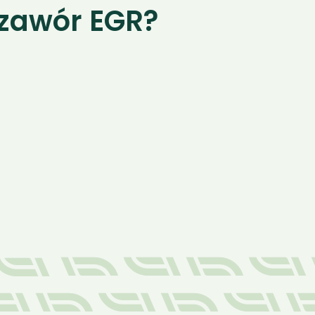
 zawór EGR?
03.
Naprawa wykonana na 
Twoim placu
Obsługujemy rolników z Bielska 
Podlaskiego,
 Hajnówki, Brańska, Narewki i 
okolicznych miejscowości. Dojeżdżamy 
bezpośrednio na Twój plac, dzięki czemu 
nie tracisz czasu ani pieniędzy na transport 
maszyny do serwisu.