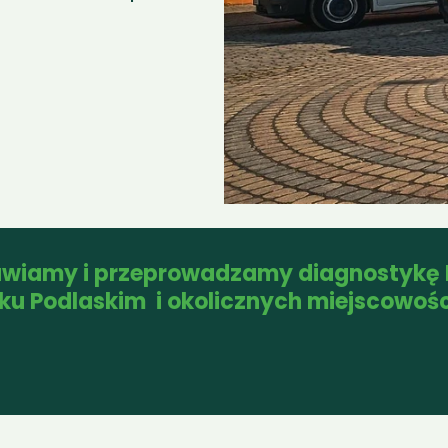
wiamy i przeprowadzamy diagnostykę 
sku Podlaskim  i okolicznych miejscowoś
Hajnówka
Orla
Boćki
Siemiat