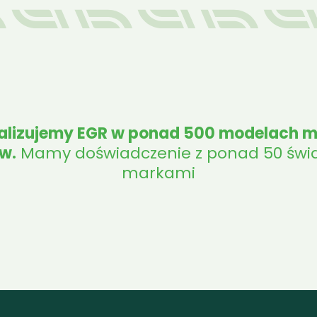
lizujemy EGR w ponad 500 modelach ma
w.
 Mamy doświadczenie z ponad 50 świ
markami
gmann
Bobcat
Bomag
Case
Case IH
CATE