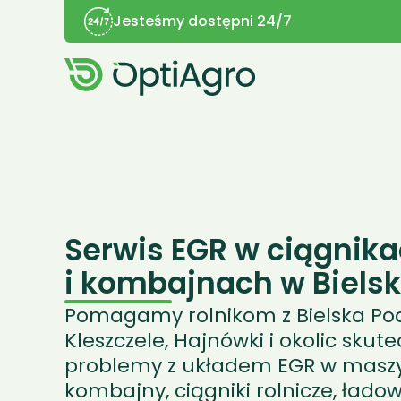
Jesteśmy dostępni 24/7
Serwis EGR w ciągnikac
i kombajnach w Biels
Pomagamy rolnikom z Bielska Podl
Kleszczele, Hajnówki i okolic skut
problemy z układem EGR w maszyna
kombajny, ciągniki rolnicze, łado