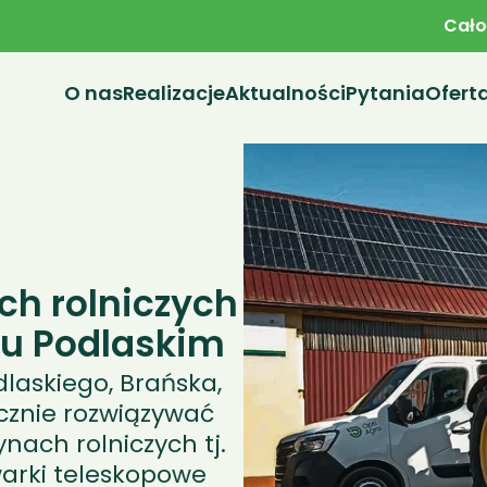
Cało
O nas
Realizacje
Aktualności
Pytania
Ofert
h rolniczych 
ku Podlaskim
askiego, Brańska, 
ecznie rozwiązywać 
ch rolniczych tj. 
warki teleskopowe 