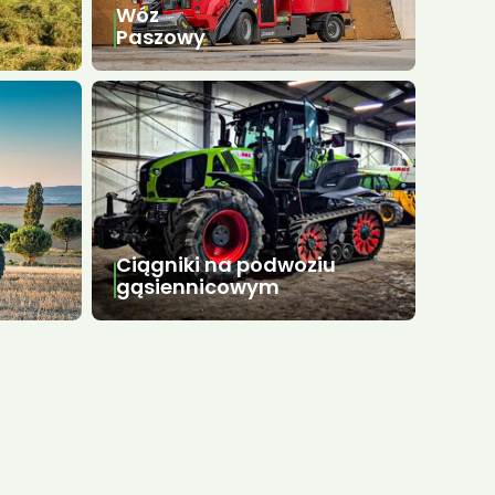
Wóz
Paszowy
Ciągniki na podwoziu
gąsiennicowym