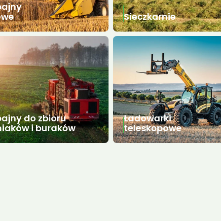
ajny
owe
Sieczkarnie
jny do zbioru
Ładowarki
iaków i buraków
teleskopowe