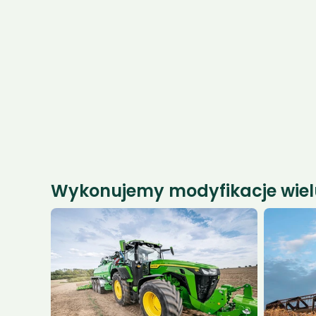
Serwis i 
Diagnostyk
a DPF DOC
Wykonujemy modyfikacje wielu