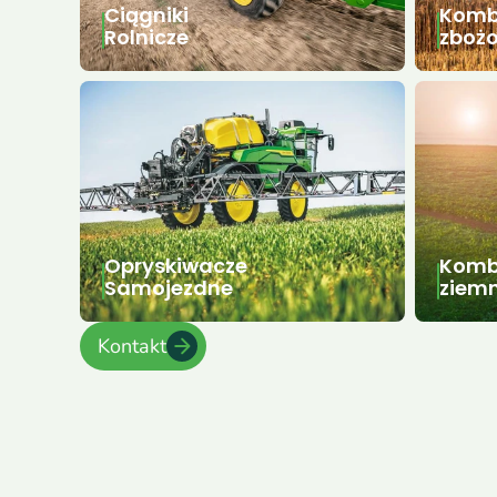
Ciągniki
Komb
Rolnicze
zboż
Opryskiwacze
Komba
Samojezdne
ziemn
Kontakt