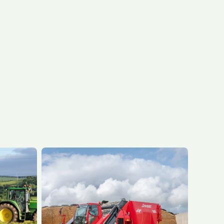
acj
Zwiększenie
mocy
ka