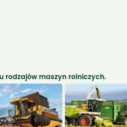
Optymaliz
Optymalizacj
a i 
a
diagnosty
SCR/Adblue
EGR
 rodzajów maszyn rolniczych.