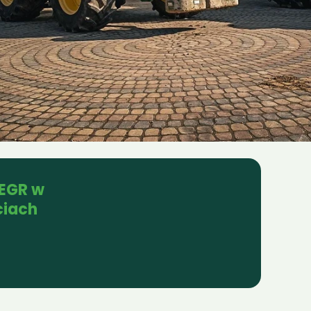
EGR w 
ciach
ycze
Narew
Czyże
Topczewo