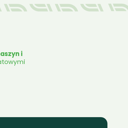
szyn i 
atowymi 
RPILLAR
Challenger
Class
CNH
Combilift