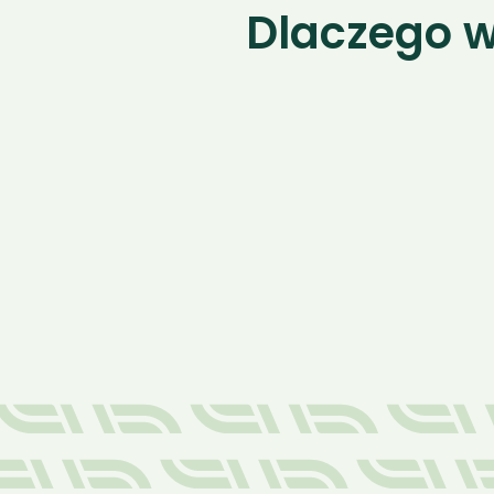
Dlaczego w
01.
Oszczędność paliwa i 
stabilniejsza praca 
silnika
Dobrze zoptymalizowany układ EGR 
pozwala uniknąć zwiększonego spalania i 
spadków mocy. Po naszym serwisie 
maszyna pracuje stabilniej, efektywniej a 
problem z EGR zostaje trwale rozwiązany.